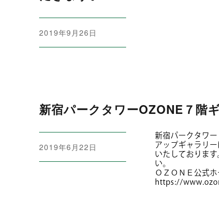
投
2019年9月26日
稿
日:
新宿パークタワーOZONE７階
新宿パークタワー
アップギャラリー
投
2019年6月22日
いたしております
稿
い。
日:
ＯＺＯＮＥ公式ホ
https://www.ozo