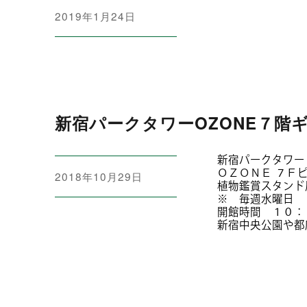
投
2019年1月24日
稿
日:
新宿パークタワーOZONE７階
新宿パークタワー
ＯＺＯＮＥ ７Ｆ
投
2018年10月29日
植物鑑賞スタンド
稿
※ 毎週水曜日 
日:
開館時間 １０：
新宿中央公園や都