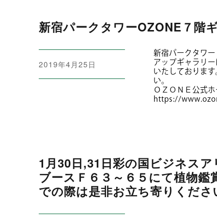
新宿パークタワーOZONE７階
新宿パークタワー
アップギャラリー
投
2019年4月25日
いたしております
稿
い。
日:
ＯＺＯＮＥ公式ホ
https://www.ozo
1月30日,31日彩の国ビジネス
ブースＦ６３～６５にて植物鑑
での際は是非お立ち寄りくださ