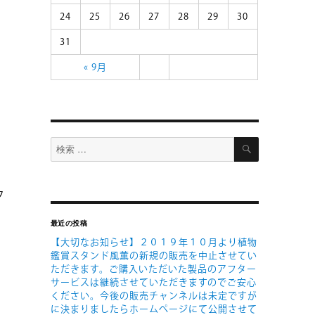
24
25
26
27
28
29
30
31
« 9月
検
検
索
索
対
象:
ク
最近の投稿
【大切なお知らせ】２０１９年１０月より植物
鑑賞スタンド風薫の新規の販売を中止させてい
ただきます。ご購入いただいた製品のアフター
サービスは継続させていただきますのでご安心
ください。今後の販売チャンネルは未定ですが
に決まりましたらホームページにて公開させて