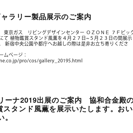
ギャラリー製品展示のご案内
 東京ガス リビングデザインセンター ＯＺＯＮＥ ７Ｆピッ
にて 植物鑑賞スタンド風薫を４月２７日~５月２３日の間展示
。 新宿中央公園や都庁へお越しの際は是非お立ち寄りくださ
ームページ：
ne.co.jp/pro/cos/gallery_20195.html
アリーナ2019出展のご案内 協和合金殿
賞スタンド風薫を展示いたします。お
い。